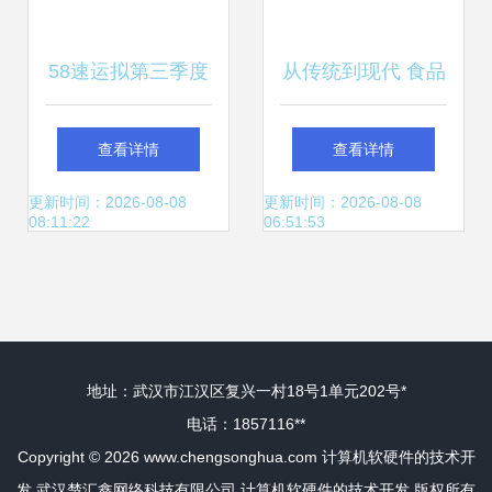
58速运拟第三季度
从传统到现代 食品
赴港IPO 技术驱动
餐饮企业供应链数
查看详情
查看详情
下的货运服务新篇
字化转型的实践路
更新时间：2026-08-08
更新时间：2026-08-08
08:11:22
06:51:53
章
径与技术支撑
地址：武汉市江汉区复兴一村18号1单元202号*
电话：1857116**
Copyright © 2026
www.chengsonghua.com
计算机软硬件的技术开
发
武汉楚汇鑫网络科技有限公司
计算机软硬件的技术开发
版权所有